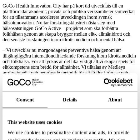
GoCo Health Innovation City har på kort tid utvecklats till en
plattform där akademi, privata och publika verksamheter samverkar
för att tillsammans accelerera utvecklingen inom svensk
hälsoinnovation. Nu tar forskningsklustret nästa steg med
hälsosatsningen GoCo Active – projektet som ska förbättra
folkhälsan genom att skapa bryggor mellan elit-, allmänidrott och
den senaste forskningen inom idrottsmedicin och mental hälsa.
– Vi utvecklar nu morgondagens preventiva hälsa genom att
tillgängliggöra internationellt ledande forskning inom idrottsmedicin
och folkhälsa. För att lyckas är det lika viktigt att vi skapar spets för
elitkompetens som bredd för allmänhet. Vi tilltalas av Medleys
professionella och beprövade metodik för att få fler i rörelse och
tillsammans med VD Daniel Almgrens bakgrund inom elitidrott med
bland annat fyra SM-guld i tiokamp blir de en perfekt partner för
satsningen, säger Douglas Haeger-Carlén, ansvarig projektledare för
GoCo Active.
Consent
Details
About
– Vår metod har utvecklats över tid för att få fler att skapa
långsiktiga och hälsosamma vanor och idag har vi över tre miljoner
besökare till våra anläggningar årligen. Tillsammans med life
This website uses cookies
science-branschen, akademin och forskningen tar vi nu krafttag för
att förbättra folkhälsan i och med förverkligandet av GoCo Active.
We use cookies to personalise content and ads, to provide
Det blir en otroligt inspirerande miljö i sin arkitektur och sin öppna
utformning där det kommer hända massor i huset för alla – oavsett