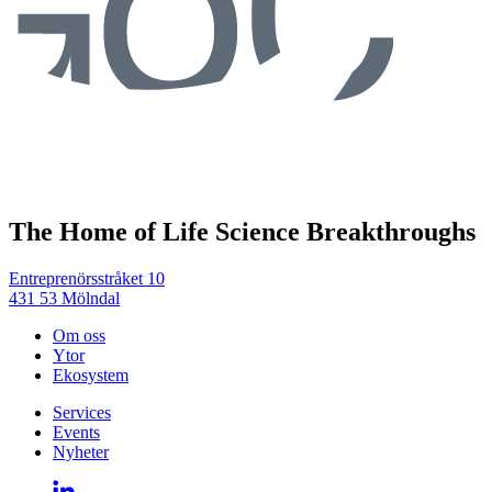
The Home of Life Science Breakthroughs
Entreprenörsstråket 10
431 53 Mölndal
Om oss
Ytor
Ekosystem
Services
Events
Nyheter