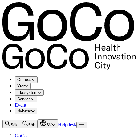
Om oss
Ytor
Ekosystem
Service
Event
Nyheter
Helpdesk
Sök
Sök
SV
GoCo