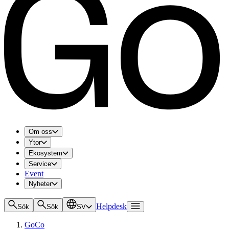
Om oss
Ytor
Ekosystem
Service
Event
Nyheter
Helpdesk
Sök
Sök
SV
GoCo