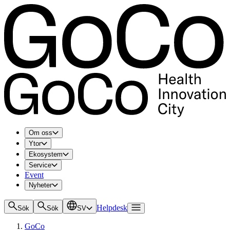
Om oss
Ytor
Ekosystem
Service
Event
Nyheter
Helpdesk
Sök
Sök
SV
GoCo