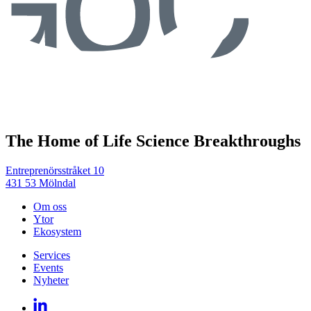
The Home of Life Science Breakthroughs
Entreprenörsstråket 10
431 53 Mölndal
Om oss
Ytor
Ekosystem
Services
Events
Nyheter