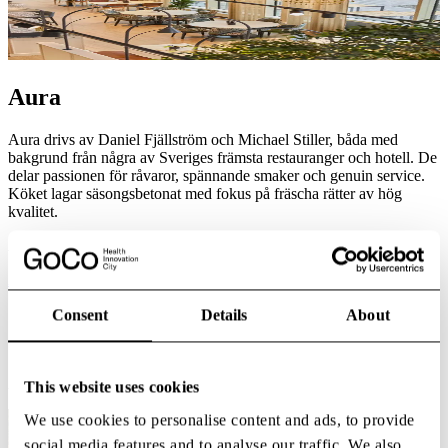
Aura
Aura drivs av Daniel Fjällström och Michael Stiller, båda med
bakgrund från några av Sveriges främsta restauranger och hotell. De
delar passionen för råvaror, spännande smaker och genuin service.
Köket lagar säsongsbetonat med fokus på fräscha rätter av hög
kvalitet.
Aura hittar du i GoCo Health, öppet måndag–fredag, 11.00–14.00.
Aura meny
"RestAURAng i Göteborgsregionens (närmare bestämt
Consent
Details
About
Mölndals) nyaste och mest spännande stadsdel, GoCo
Health Innovation City"
Aura restaurang
This website uses cookies
We use cookies to personalise content and ads, to provide
social media features and to analyse our traffic. We also