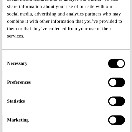
share information about your use of our site with our
social media, advertising and analytics partners who may
combine it with other information that you’ve provided to
Olssons Mat
them or that they’ve collected from your use of their
Bakom Olssons Mat står Henrik Olsson, kökschef med lång
services.
erfarenhet från ledande restauranger världen över. Hans matlagning
förenar modern skandinavisk mat med internationella smaker byggt
på säsong, tydlig smak, hantverk och ett genuint hållbarhetstänk.
Consent
Öppet måndag–fredag, 11.00–13.30.
Selection
Necessary
Olssons Mat meny
"Vårt största mål är att våra kunder ska se Olssons Mat
Preferences
som sitt utökade vardagsrum – en plats att arbeta, fira
framgångar, stärka nätverk och njuta av god mat, dryck
och varandras sällskap."
Statistics
Olssons Mat
Marketing