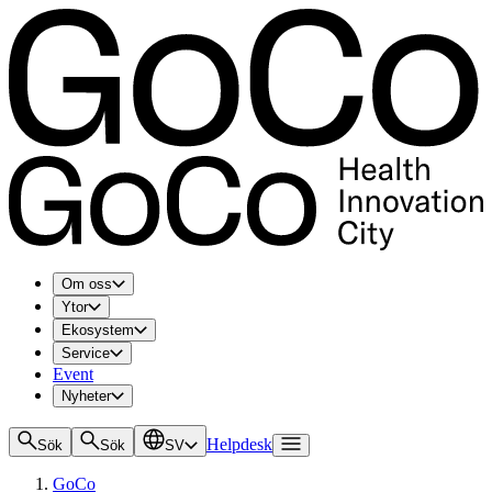
Om oss
Ytor
Ekosystem
Service
Event
Nyheter
Helpdesk
Sök
Sök
SV
GoCo