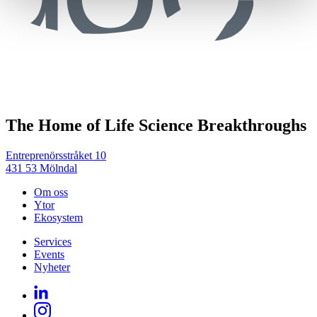
The Home of Life Science Breakthroughs
Entreprenörsstråket 10
431 53 Mölndal
Om oss
Ytor
Ekosystem
Services
Events
Nyheter