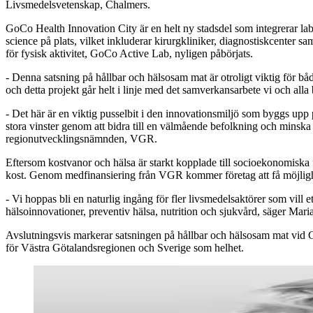
Livsmedelsvetenskap, Chalmers.
GoCo Health Innovation City är en helt ny stadsdel som integrerar lab
science på plats, vilket inkluderar kirurgkliniker, diagnostiskcenter 
för fysisk aktivitet, GoCo Active Lab, nyligen påbörjats.
- Denna satsning på hållbar och hälsosam mat är otroligt viktig för bå
och detta projekt går helt i linje med det samverkansarbete vi och a
- Det här är en viktig pusselbit i den innovationsmiljö som byggs upp 
stora vinster genom att bidra till en välmående befolkning och minsk
regionutvecklingsnämnden, VGR.
Eftersom kostvanor och hälsa är starkt kopplade till socioekonomiska fa
kost. Genom medfinansiering från VGR kommer företag att få möjlighet
- Vi hoppas bli en naturlig ingång för fler livsmedelsaktörer som vill 
hälsoinnovationer, preventiv hälsa, nutrition och sjukvård, säger Mar
Avslutningsvis markerar satsningen på hållbar och hälsosam mat vid Go
för Västra Götalandsregionen och Sverige som helhet.