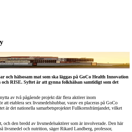
ty
llbar och hälsosam mat som ska läggas på GoCo Health Innovation
s och RISE. Syftet är att gynna folkhälsan samtidigt som det
ytta av två pågående projekt där flera aktörer inom
för att etablera sex livsmedelshubbar, varav en placeras på GoCo
t är det nationella samarbetsprojektet Fullkornsfrämjandet, vilket
t, och den bredd av livsmedelsaktörer som är involverade. Den här
å livsmedel och nutrition, säger Rikard Landberg, professor,