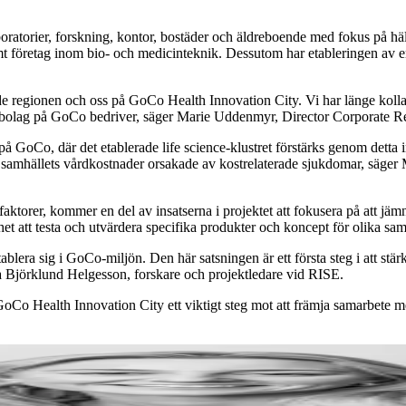
oratorier, forskning, kontor, bostäder och äldreboende med fokus på häl
samt företag inom bio- och medicinteknik. Dessutom har etableringen av e
de regionen och oss på GoCo Health Innovation City. Vi har länge kollat p
lla bolag på GoCo bedriver, säger Marie Uddenmyr, Director Corporate 
på GoCo, där det etablerade life science-klustret förstärks genom detta
a samhällets vårdkostnader orsakade av kostrelaterade sjukdomar, säge
ktorer, kommer en del av insatserna i projektet att fokusera på att jämna
 att testa och utvärdera specifika produkter och koncept för olika sam
etablera sig i GoCo-miljön. Den här satsningen är ett första steg i att st
ia Björklund Helgesson, forskare och projektledare vid RISE.
Co Health Innovation City ett viktigt steg mot att främja samarbete mel