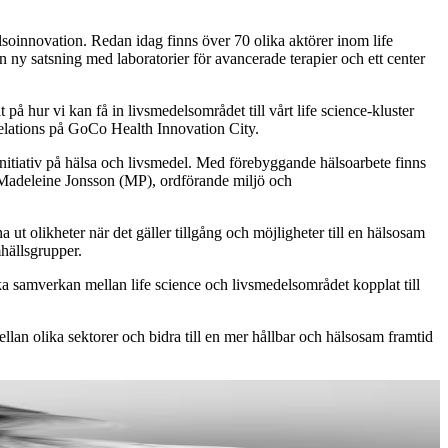
soinnovation. Redan idag finns över 70 olika aktörer inom life
n ny satsning med laboratorier för avancerade terapier och ett center
å hur vi kan få in livsmedelsområdet till vårt life science-kluster
Relations på GoCo Health Innovation City.
 initiativ på hälsa och livsmedel. Med förebyggande hälsoarbete finns
r Madeleine Jonsson (MP), ordförande miljö och
 ut olikheter när det gäller tillgång och möjligheter till en hälsosam
hällsgrupper.
ärka samverkan mellan life science och livsmedelsområdet kopplat till
lan olika sektorer och bidra till en mer hållbar och hälsosam framtid