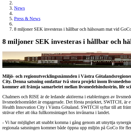
News
Press & News
8 miljoner SEK investeras i hållbar och hälsosam mat vid GoC
8 miljoner SEK investeras i hållbar och h
Miljö- och regionutvecklingsnämnden i Västra Götalandsregionen 
City. Denna satsning omfattar två stora projekt inom livsmedelsom
kommer att främja samarbetet mellan livsmedelsindustrin, life sc
Chalmers och RISE är de ledande aktörerna i etableringen av livsmede
livsmedelsområdet är engagerade. Det första projektet, SWITCH, är ett 
Health Innovation City i Västra Götaland. SWITCH syftar till att främ
strävar efter att öka fullkornsintaget hos invånarna i landet.
- Vi har möjlighet att snabbt komma i gång genom att utnyttja syner
regionala satsningen kommer både öppna upp miljön på GoCo för fler l