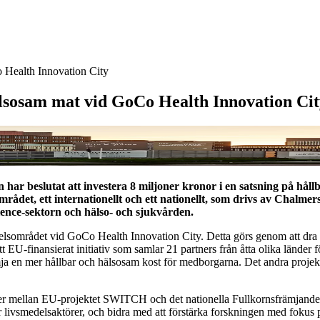
o Health Innovation City
älsosam mat vid GoCo Health Innovation Ci
har beslutat att investera 8 miljoner kronor i en satsning på hå
rådet, ett internationellt och ett nationellt, som drivs av Chalmer
ience-sektorn och hälso- och sjukvården.
lsområdet vid GoCo Health Innovation City. Detta görs genom att dra n
EU-finansierat initiativ som samlar 21 partners från åtta olika länder 
ja en mer hållbar och hälsosam kost för medborgarna. Det andra projekte
gier mellan EU-projektet SWITCH och det nationella Fullkornsfrämjande
ivsmedelsaktörer, och bidra med att förstärka forskningen med fokus p