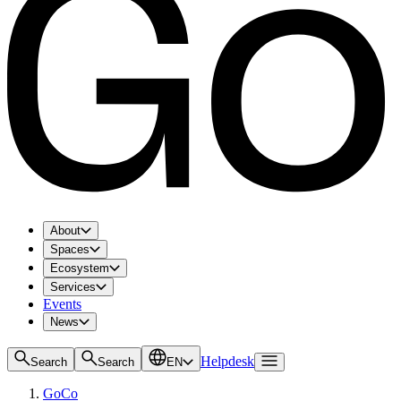
About
Spaces
Ecosystem
Services
Events
News
Helpdesk
Search
Search
EN
GoCo