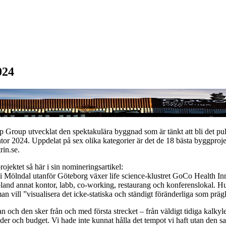
024
up utvecklat den spektakulära byggnad som är tänkt att bli det pulser
or 2024. Uppdelat på sex olika kategorier är det de 18 bästa byggproje
in.se.
ektet så här i sin nomineringsartikel:
i Mölndal utanför Göteborg växer life science-klustret GoCo Health In
and annat kontor, labb, co-working, restaurang och konferenslokal. Hus
vill ”visualisera det icke-statiska och ständigt föränderliga som prägl
 och den sker från och med första strecket – från väldigt tidiga kalkyl
der och budget. Vi hade inte kunnat hålla det tempot vi haft utan den 