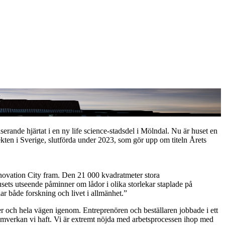
ande hjärtat i en ny life science-stadsdel i Mölndal. Nu är huset en
kten i Sverige, slutförda under 2023, som gör upp om titeln Årets
novation City fram. Den 21 000 kvadratmeter stora
ets utseende påminner om lådor i olika storlekar staplade på
ar både forskning och livet i allmänhet.”
er och hela vägen igenom. Entreprenören och beställaren jobbade i ett
samverkan vi haft. Vi är extremt nöjda med arbetsprocessen ihop med