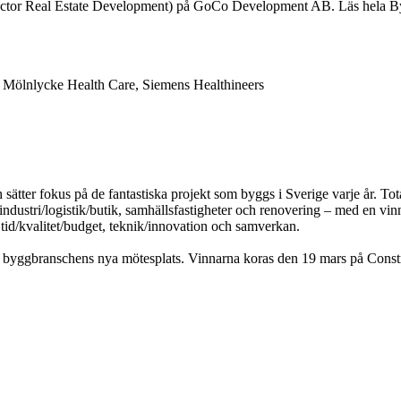
Director Real Estate Development) på GoCo Development AB. Läs hela 
s, Mölnlycke Health Care, Siemens Healthineers
̈tter fokus på de fantastiska projekt som byggs i Sverige varje år. To
 industri/logistik/butik, samhällsfastigheter och renovering – med en vinn
t, tid/kvalitet/budget, teknik/innovation och samverkan.
 byggbranschens nya mötesplats. Vinnarna koras den 19 mars på Constr