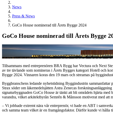
News
Press & News
GoCo House nominerad till Årets Bygge 2024
GoCo House nominerad till Årets Bygge 2
Tillsammans med entreprenören BRA Bygg har Vectura och Next Step Gro
av tre tävlande som nomineras i Årets Bygges kategori Hotell och kont
Bygge 2024. Vinnaren koras den 19 mars och streamas på byggindustr
Byggbranschens ledande nyhetstidning Byggindustrin sammanfattar proj
Strax söder om läkemedelsjätten Astra Zenecas forskningsanläggning 
signaturbyggnaden GoCo House är tänkt att bli områdets hjärta med bl
varandra, vilket arkitektbyrån Semrén & Månsson motiverat med att man 
– Vi jobbade extremt nära vår entreprenör, vi hade en ABT i samverkan
och samma team vilket är en framgångsfaktor. Därför kunde vi hålla ti