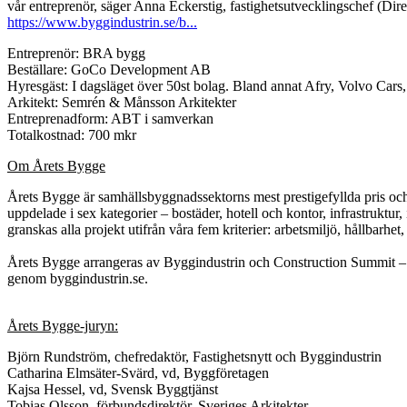
vår entreprenör, säger Anna Eckerstig, fastighetsutvecklingschef (
https://www.byggindustrin.se/b...
Entreprenör: BRA bygg
Beställare: GoCo Development AB
Hyresgäst: I dagsläget över 50st bolag. Bland annat Afry, Volvo Car
Arkitekt: Semrén & Månsson Arkitekter
Entreprenadform: ABT i samverkan
Totalkostnad: 700 mkr
Om Årets Bygge
Årets Bygge är samhällsbyggnadssektorns mest prestigefyllda pris och sa
uppdelade i sex kategorier – bostäder, hotell och kontor, infrastruktur,
granskas alla projekt utifrån våra fem kriterier: arbetsmiljö, hållbarhe
Årets Bygge arrangeras av Byggindustrin och Construction Summit –
genom byggindustrin.se.
Årets Bygge-juryn:
Björn Rundström, chefredaktör, Fastighetsnytt och Byggindustrin
Catharina Elmsäter-Svärd, vd, Byggföretagen
Kajsa Hessel, vd, Svensk Byggtjänst
Tobias Olsson, förbundsdirektör, Sveriges Arkitekter