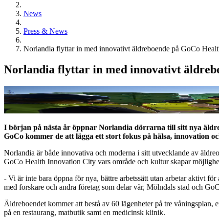
News
Press & News
Norlandia flyttar in med innovativt äldreboende på GoCo Healt
Norlandia flyttar in med innovativt äldre
I början på nästa år öppnar Norlandia dörrarna till sitt nya äl
GoCo kommer de att lägga ett stort fokus på hälsa, innovation oc
Norlandia är både innovativa och moderna i sitt utvecklande av äldreo
GoCo Health Innovation City vars område och kultur skapar möjlighet
- Vi är inte bara öppna för nya, bättre arbetssätt utan arbetar aktivt
med forskare och andra företag som delar vår, Mölndals stad och GoC
Äldreboendet kommer att bestå av 60 lägenheter på tre våningsplan, en
på en restaurang, matbutik samt en medicinsk klinik.