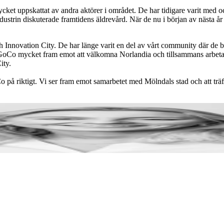
ket uppskattat av andra aktörer i området. De har tidigare varit med 
dustrin diskuterade framtidens äldrevård. När de nu i början av nästa år
th Innovation City. De har länge varit en del av vårt community där de b
 GoCo mycket fram emot att välkomna Norlandia och tillsammans arbeta m
ity.
 GoCo på riktigt. Vi ser fram emot samarbetet med Mölndals stad och att 