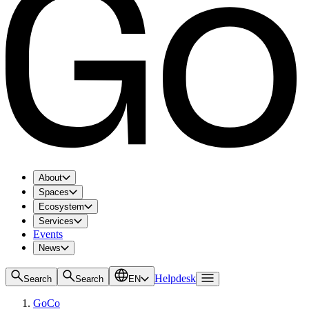
About
Spaces
Ecosystem
Services
Events
News
Helpdesk
Search
Search
EN
GoCo