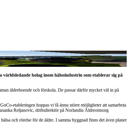
a världsledande bolag inom hälsoindustrin som etablerar sig på
samman äldreboende och förskola. De passar därför mycket väl in på
d GoCo-etableringen hoppas vi få ännu större möjligheter att samarbeta
usanka Reljanovic, driftsdirektör på Norlandia Äldreomsorg
 hälsa och rörelse för de äldre. I samma byggnad finns det även planer