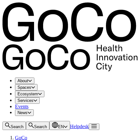
About
Spaces
Ecosystem
Services
Events
News
Helpdesk
Search
Search
EN
GoCo