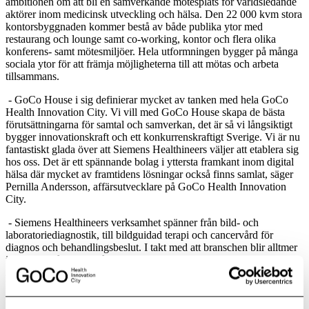
ambitionen om att bli en samverkande mötesplats för världsledande
aktörer inom medicinsk utveckling och hälsa. Den 22 000 kvm stora
kontorsbyggnaden kommer bestå av både publika ytor med
restaurang och lounge samt co-working, kontor och flera olika
konferens- samt mötesmiljöer. Hela utformningen bygger på många
sociala ytor för att främja möjligheterna till att mötas och arbeta
tillsammans.
- GoCo House i sig definierar mycket av tanken med hela GoCo
Health Innovation City. Vi vill med GoCo House skapa de bästa
förutsättningarna för samtal och samverkan, det är så vi långsiktigt
bygger innovationskraft och ett konkurrenskraftigt Sverige. Vi är nu
fantastiskt glada över att Siemens Healthineers väljer att etablera sig
hos oss. Det är ett spännande bolag i yttersta framkant inom digital
hälsa där mycket av framtidens lösningar också finns samlat, säger
Pernilla Andersson, affärsutvecklare på GoCo Health Innovation
City.
- Siemens Healthineers verksamhet spänner från bild- och
laboratoriediagnostik, till bildguidad terapi och cancervård för
diagnos och behandlingsbeslut. I takt med att branschen blir alltmer
integrerad så blir också samarbete och partnerskap allt viktigare
menar Oskar Strand, produktområdeschef AI, Siemens Healthineers
Norden och Baltikum.
Initiativet till Västsverigesnya life science-kluster är ett joint venture