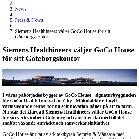
News
Press & News
Siemens Healthineers väljer GoCo House för sitt
Göteborgskontor
Siemens Healthineers väljer GoCo House
för sitt Göteborgskontor
I våras påbörjades bygget av GoCo House - signaturbyggnaden
för GoCo Health Innovation City i Mö
lndal
där ett nytt
världsledande center för hälsoinnovation håller på att ta form.
Nu står det klart att Siemens Healthineers väljer GoCo House
för sin verksamhet i Göteborg och ansluter därmed till det
snabbt växande området och samverkansinitiativet.
GoCo House är ritat av arkitektbyrån Semrén & Månsson med