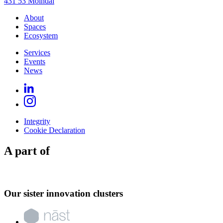
431 53 Mölndal
About
Spaces
Ecosystem
Services
Events
News
Integrity
Cookie Declaration
A part of
Our sister innovation clusters