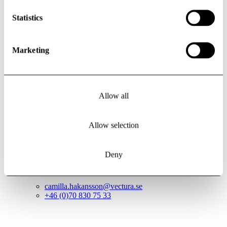
Ekosystemet som växer fram runt GoCo kommer definitivt att
möjliggöra detta, säger Eric LaFleche, VD, Siemens Healthineers
Statistics
Sverige.
Marketing
Inflyttning i är planerad till december 2022.
Allow all
Allow selection
Camilla
Håkansson
Deny
Communications manager, PR
camilla.hakansson@vectura.se
+46 (0)70 830 75 33